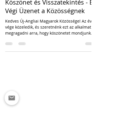
2023. dec. 20.
1 perc olvasás
Új-Angliai Közösség
Köszönet és Visszatekintés - Év
Végi Üzenet a Közösségnek
Kedves Új-Angliai Magyarok Közössége! Az év
vége közeledik, és szeretnénk ezt az alkalmat
megragadni arra, hogy köszönetet mondjunk...