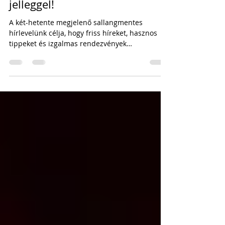
Új hírlevelünk indul - teszt
jelleggel!
A két-hetente megjelenő sallangmentes
hírlevelünk célja, hogy friss híreket, hasznos
tippeket és izgalmas rendezvények
információit...