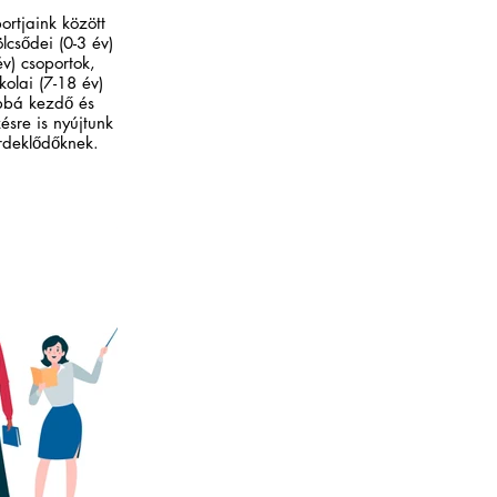
ortjaink között
lcsődei (0-3 év)
év) csoportok,
kolai (7-18 év)
ábbá kezdő és
ésre is nyújtunk
érdeklődőknek.