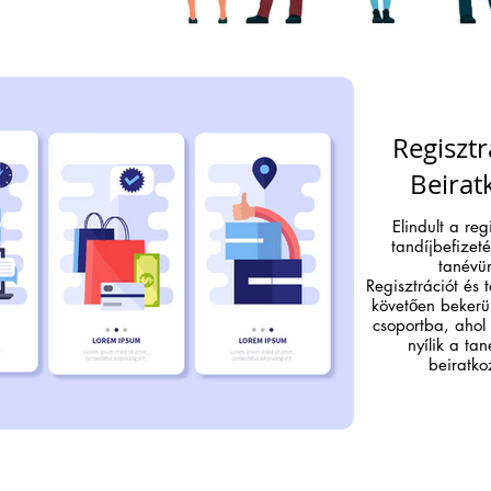
Regisztr
Beirat
Elindult a reg
tandíjbefizet
tanévü
Regisztrációt és t
követően bekerü
csoportba, ahol
nyílik a tan
beiratko