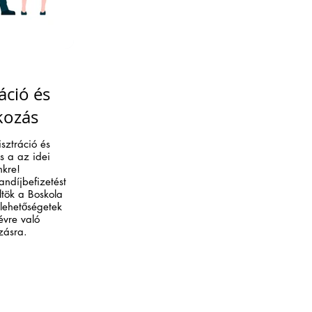
áció és
kozás
isztráció és
és a az idei
nkre!
andíjbefizetést
ltök a Boskola
 lehetőségetek
évre való
zásra.