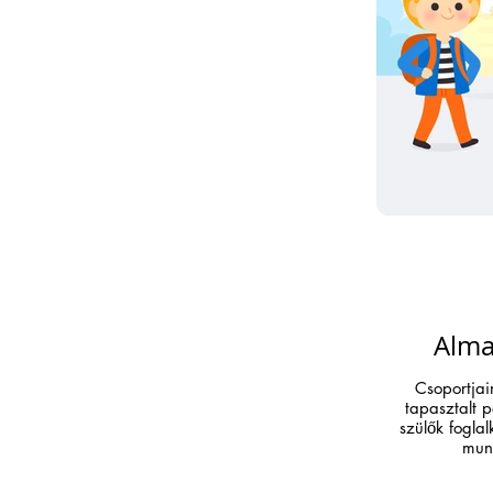
Alma
Csoportjain
tapasztalt 
szülők fogla
mun