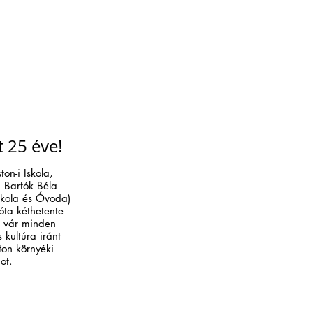
 25 éve!
on-i Iskola,
n Bartók Béla
skola és Óvoda)
óta kéthetente
 vár minden
 kultúra iránt
ton környéki
dot.