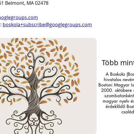
 61 Belmont, MA 02478
ooglegroups.com
: 
boskola+subscribe@googlegroups.com
Több mint
A Boskola (Bost
hivatalos nevé
Bostoni Magyar I
2000. októbere 
szombatonként
magyar nyelv és
érdeklődő Bos
csalá