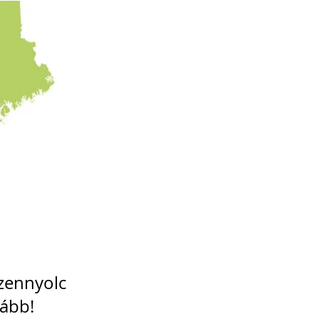
izennyolc
vább!