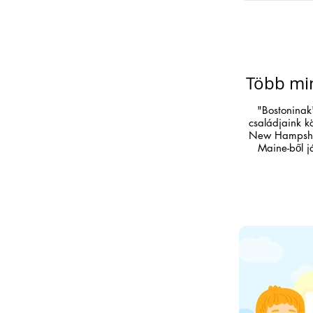
Több min
"Bostoninak
családjaink k
New Hampshir
Maine-ből j