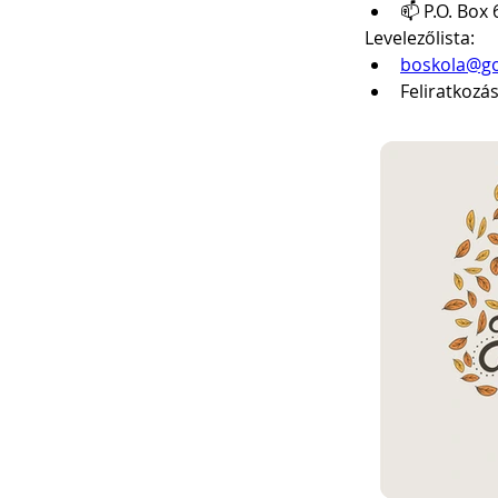
📫 P.O. Box
Levelezőlista:
boskola@g
Feliratkozás