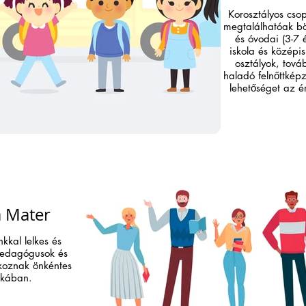
Korosztályos csop
megtalálhatóak bö
és óvodai (3-7 
iskola és középis
osztályok, tov
haladó felnőttképz
lehetőséget az 
 Mater
kkal lelkes és
pedagógusok és
lkoznak önkéntes
kában.