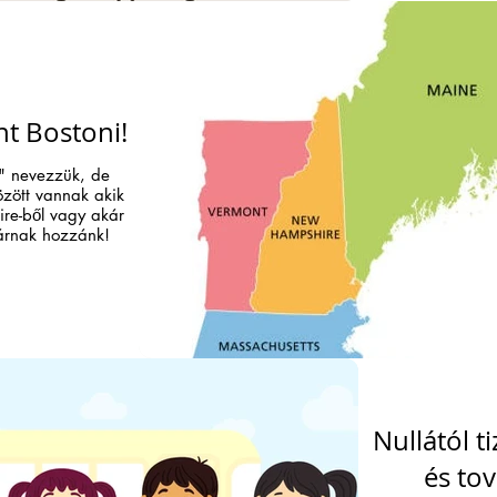
t Bostoni!
" nevezzük, de
özött vannak akik
e-ből vagy akár
árnak hozzánk!
Nullától t
és to