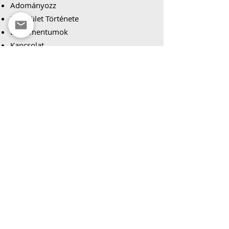
Adományozz
Egyesület Története
Dokumentumok
Kapcsolat
Boskola
Boskola Főoldala
Boskoláról
Események
Csomagok
Csoport
Adományoznál?
Csapatról
Cserkészcsapat
Cserkészek Főoldala