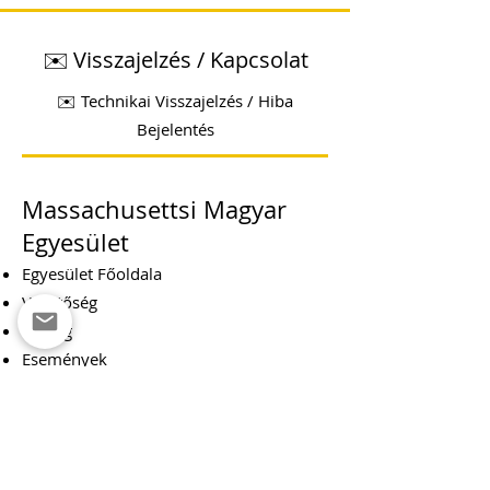
✉️ Visszajelzés / Kapcsolat
✉️ Technikai Visszajelzés / Hiba
Bejelentés
Massachusettsi Magyar
Egyesület
Egyesület Főoldala
Vezetőség
Tagság
Események
Adományozz
Egyesület Története
Dokumentumok
Kapcsolat