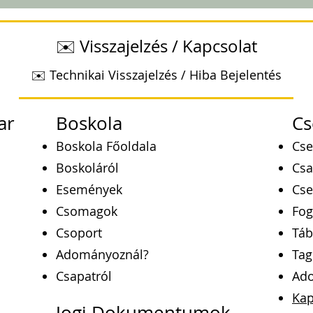
✉️ Visszajelzés / Kapcsolat
✉️ Technikai Visszajelzés / Hiba Bejelentés
ar
Boskola
Cs
Boskola Főoldala
Cse
Boskoláról
Csa
Események
Cse
Csomagok
Fog
Csoport
Táb
Adományoznál?
Tag
Csapatról
Ad
Kap
Jogi Dokumentumok