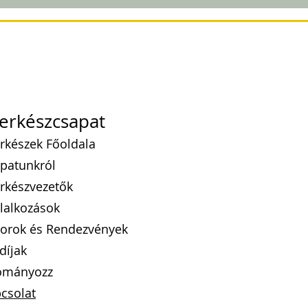
erkészcsapat
rkészek Főoldala
patunkról
rkészvezetők
lalkozások
orok
és Rendezvények
díj
ak
ományozz
csolat