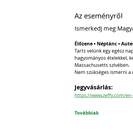
Az eseményről
Ismerkedj meg Magyar
Élőzene • Néptánc • Aute
Tarts velünk egy egész na
hagyományos ételekkel, ké
Massachusetts szívében.
Nem szükséges ismerni a m
Jegyvásárlás:
https://www.zeffy.com/en-
Továbbiak