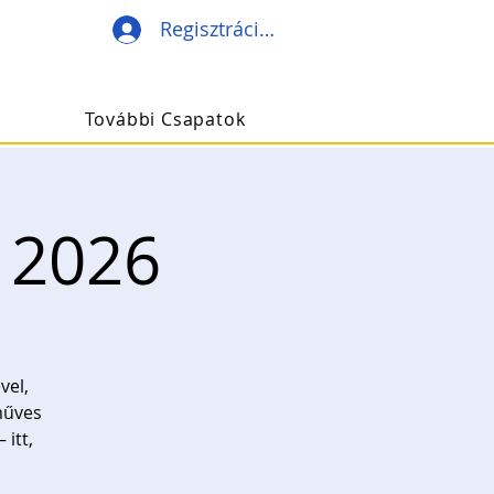
Regisztráció/Belépés
További Csapatok
 2026
vel,
műves
itt,