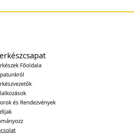
erkészcsapat
rkészek Főoldala
patunkról
rkészvezetők
lalkozások
orok
és Rendezvények
díj
ak
ományozz
csolat