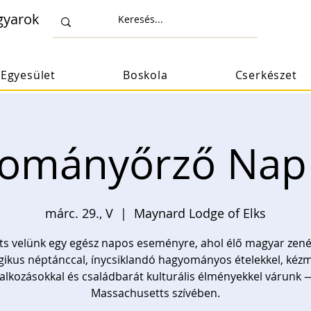
gyarok
Egyesület
Boskola
Cserkészet
ományőrző Nap
márc. 29., V
  |  
Maynard Lodge of Elks
ts velünk egy egész napos eseményre, ahol élő magyar zené
gikus néptánccal, ínycsiklandó hagyományos ételekkel, kéz
lalkozásokkal és családbarát kulturális élményekkel várunk — 
Massachusetts szívében.