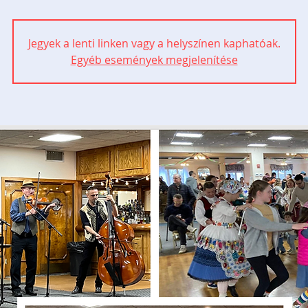
Jegyek a lenti linken vagy a helyszínen kaphatóak.
Egyéb események megjelenítése