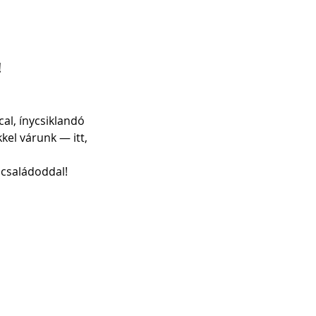
!
al, ínycsiklandó 
el várunk — itt, 
 családoddal!