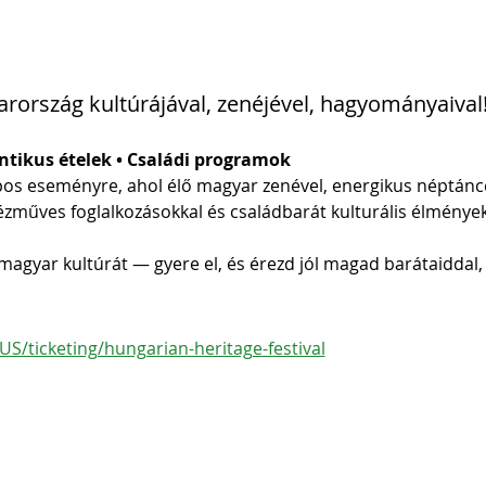
ország kultúrájával, zenéjével, hagyományaival
ntikus ételek • Családi programok
pos eseményre, ahol élő magyar zenével, energikus néptáncc
zműves foglalkozásokkal és családbarát kulturális élményekk
agyar kultúrát — gyere el, és érezd jól magad barátaiddal,
US/ticketing/hungarian-heritage-festival