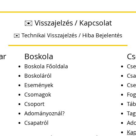
✉️ Visszajelzés / Kapcsolat
✉️ Technikai Visszajelzés / Hiba Bejelentés
ar
Boskola
Cs
Boskola Főoldala
Cse
Boskoláról
Csa
Események
Cse
Csomagok
Fog
Csoport
Táb
Adományoznál?
Tag
Csapatról
Ad
Kap