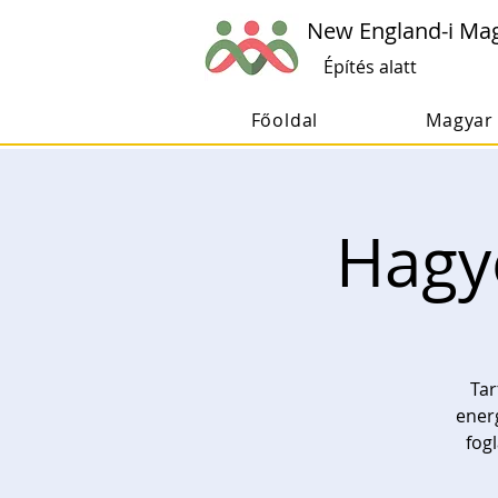
New England-i Ma
Építés alatt
Főoldal
Magyar 
Hagy
Tar
ener
fog