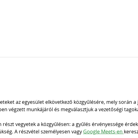
eteket az egyesület elkövetkező közgyűlésére, mely során a j
ben végzett munkájáról és megválasztjuk a vezetőségi tagoka
 részt vegyetek a közgyűlésen: a gyűlés érvényessége érde
zükség. A részvétel személyesen vagy 
Google Meets-en 
keresz