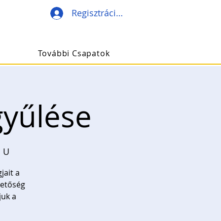
Regisztráció/Belépés
További Csapatok
gyűlése
n U
jait a
zetőség
juk a