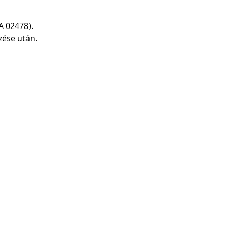
A 02478).
zése után.