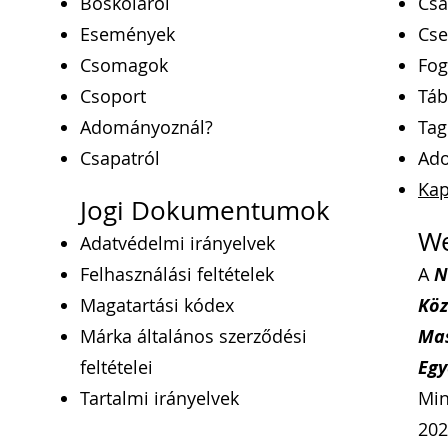
Boskoláról
Csa
Események
Cse
Csomagok
Fog
Csoport
Táb
Adományoznál?
Tag
Csapatról
Ad
Kap
Jogi Dokumentumok
We
Adatvédelmi irányelvek
Felhasználási feltételek
A
N
Magatartási kódex
Köz
Márka általános szerződési
Mas
feltételei
Egy
Tartalmi irányelvek
Min
202