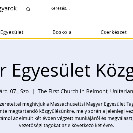
gyarok
Egyesület
Boskola
Cserkészet
 Egyesület Köz
rc. 07., Szo
  |  
The First Church in Belmont, Unitaria
zeretettel meghívjuk a Massachusettsi Magyar Egyesület Tag
nte megtartandó közgyűlésünkre, mely során a jelenlegi ve
ámol az elmúlt két évben végzett munkájáról és megválaszt
vezetőségi tagokat az elkövetkező két évre.