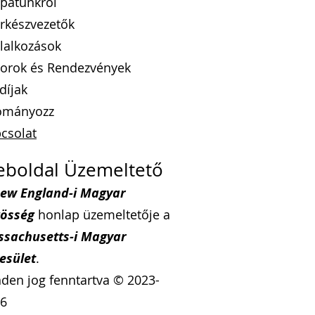
patunkról
rkészvezetők
lalkozások
orok
és Rendezvények
díj
ak
ományozz
csolat
boldal Üzemeltető
ew England-i Magyar
össég
honlap üzemeltetője
a
sachusetts-i Magyar
esület
.
den jog fenntartva © 2023-
6