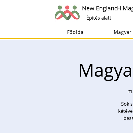
New England-i Ma
Építés alatt
Főoldal
Magyar 
Magyar
má
Sok s
kétéve
besz