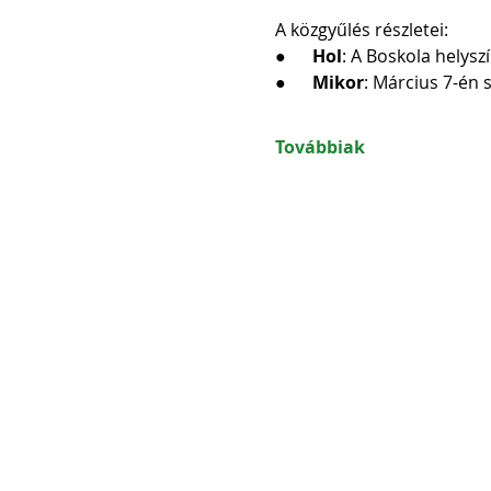
A közgyűlés részletei:
●      
Hol
: A Boskola helys
●      
Mikor
: Március 7-én
Továbbiak