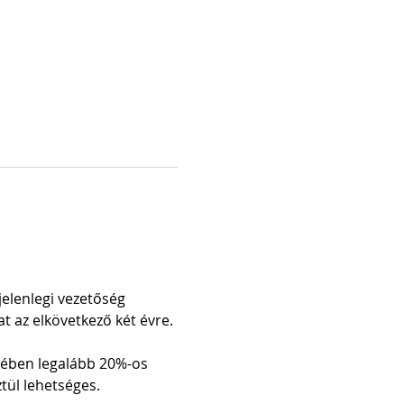
elenlegi vezetőség 
t az elkövetkező két évre.
kében legalább 20%-os 
tül lehetséges.