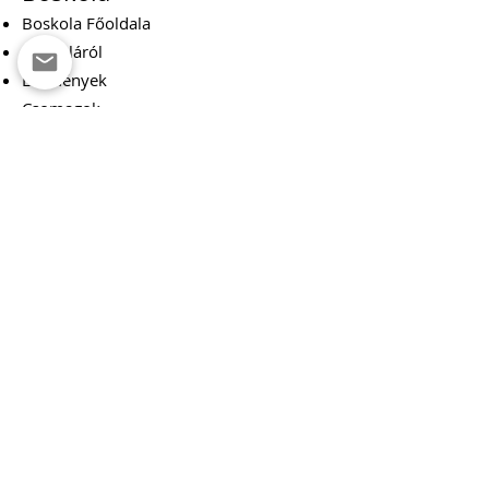
Boskola Főoldala
Boskoláról
Események
Csomagok
Csoport
Adományoznál?
Csapatról
Cserkészcsapat
Cserkészek Főoldala
Csapatunkról
Cserkészvezetők
Foglalkozások
Táborok
és Rendezvények
Tagdíj
ak
Adományozz