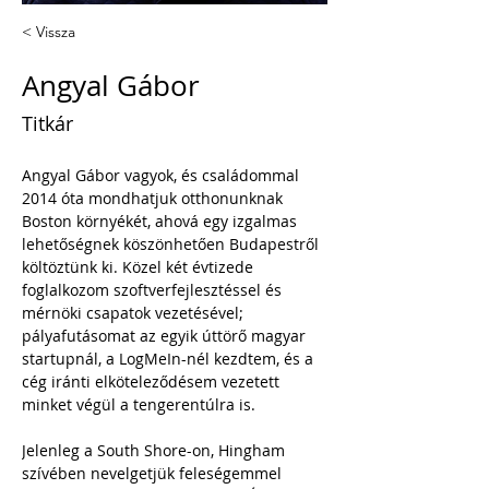
< Vissza
Angyal Gábor
Titkár
Angyal Gábor vagyok, és családommal 
2014 óta mondhatjuk otthonunknak 
Boston környékét, ahová egy izgalmas 
lehetőségnek köszönhetően Budapestről 
költöztünk ki. Közel két évtizede 
foglalkozom szoftverfejlesztéssel és 
mérnöki csapatok vezetésével; 
pályafutásomat az egyik úttörő magyar 
startupnál, a LogMeIn-nél kezdtem, és a 
cég iránti elköteleződésem vezetett 
minket végül a tengerentúlra is.
Jelenleg a South Shore-on, Hingham 
szívében nevelgetjük feleségemmel 