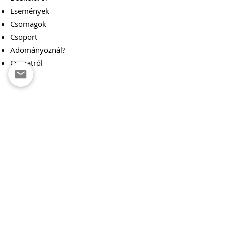
Események
Csomagok
Csoport
Adományoznál?
Csapatról
Cserkészcsapat
Cserkészek Főoldala
Csapatunkról
Cserkészvezetők
Foglalkozások
Táborok
és Rendezvények
Tagdíj
ak
Adományozz
Kapcsolat