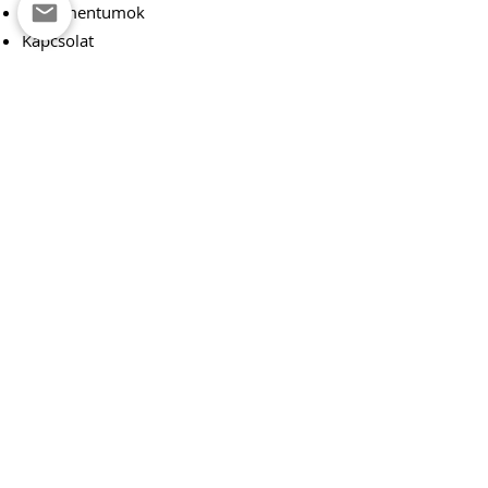
Dokumentumok
Kapcsolat
Boskola
Boskola Főoldala
Boskoláról
Események
Csomagok
Csoport
Adományoznál?
Csapatról
Cserkészcsapat
Cserkészek Főoldala
Csapatunkról
Cserkészvezetők