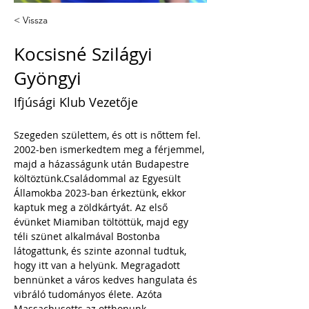
< Vissza
Kocsisné Szilágyi
Gyöngyi
Ifjúsági Klub Vezetője
Szegeden születtem, és ott is nőttem fel. 
2002-ben ismerkedtem meg a férjemmel, 
majd a házasságunk után Budapestre 
költöztünk.Családommal az Egyesült 
Államokba 2023-ban érkeztünk, ekkor 
kaptuk meg a zöldkártyát. Az első 
évünket Miamiban töltöttük, majd egy 
téli szünet alkalmával Bostonba 
látogattunk, és szinte azonnal tudtuk, 
hogy itt van a helyünk. Megragadott 
bennünket a város kedves hangulata és 
vibráló tudományos élete. Azóta 
Massachusetts az otthonunk.