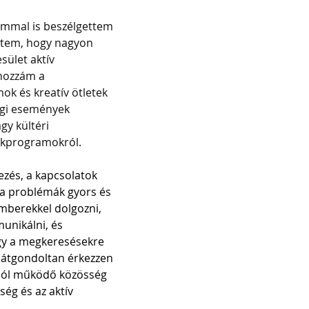
ommal is beszélgettem 
eztem, hogy nagyon 
ület aktív 
hozzám a 
k és kreatív ötletek 
égi események 
gy kültéri 
ekprogramokról.
ezés, a kapcsolatok 
 a problémák gyors és 
mberekkel dolgozni, 
unikálni, és 
y a megkeresésekre 
 átgondoltan érkezzen 
 jól működő közösség 
ség és az aktív 