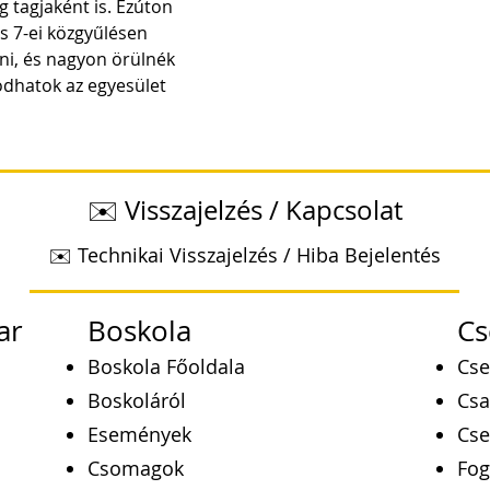
g tagjaként is. Ezúton 
s 7-ei közgyűlésen 
ni, és nagyon örülnék 
dhatok az egyesület 
✉️ Visszajelzés / Kapcsolat
✉️ Technikai Visszajelzés / Hiba Bejelentés
ar
Boskola
Cs
Boskola Főoldala
Cse
Boskoláról
Csa
Események
Cse
Csomagok
Fog