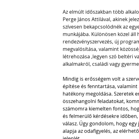
Az elmúlt időszakban több alkal
Perge János Attilával, akinek jel
szívesen bekapcsolódnék az egyes
munkájába. Különösen közel áll 
rendezvényszervezés, új programo
megvalósítása, valamint közöss
létrehozása ,legyen szó beltéri va
alkalmakról, családi vagy gyerm
Mindig is erősségem volt a szerv
építése és fenntartása, valamint
hatékony megoldása. Szeretek e
összehangolni feladatokat, komm
számomra kiemelten fontos, hog
és felmerülő kérdésekre időben,
válasz. Úgy gondolom, hogy egy
alapja az odafigyelés, az elérhető
jelenlét.