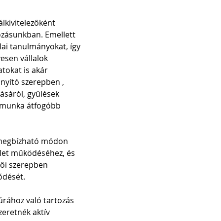
lkivitelezőként 
kozásunkban. Emellett 
lai tanulmányokat, így 
esen vállalok 
tokat is akár 
ányító szerepben , 
ásáról, gyűlések 
i munka átfogóbb 
 megbízható módon 
ület működéséhez, és 
tői szerepben 
ődését.
rához való tartozás 
zeretnék aktív 