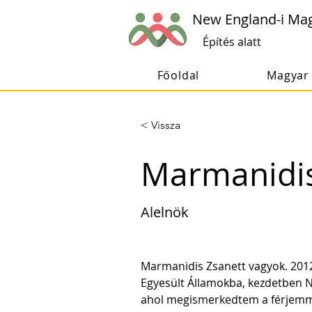
New England-i Ma
Építés alatt
Főoldal
Magyar 
< Vissza
Marmanidis
Alelnök
Marmanidis Zsanett vagyok. 201
Egyesült Államokba, kezdetben N
ahol megismerkedtem a férjemm