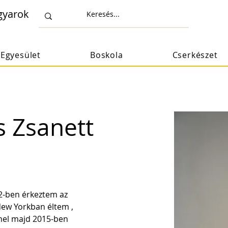
gyarok
Egyesület
Boskola
Cserkészet
 Zsanett
2-ben érkeztem az 
ew Yorkban éltem , 
el majd 2015-ben 