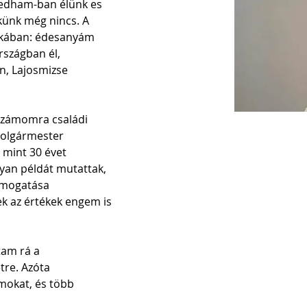
edham-ban élünk es 
künk még nincs. A 
ikában: édesanyám 
rszágban él, 
, Lajosmizse 
 számomra családi 
olgármester 
 mint 30 évet 
yan példát mutattak, 
ámogatása 
ek az értékek engem is 
tam rá a 
re. Azóta 
okat, és több 