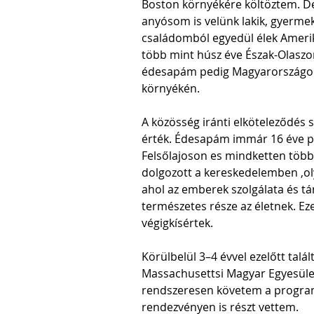
Boston környékére költöztem. D
anyósom is velünk lakik, gyerme
családomból egyedül élek Amer
több mint húsz éve Észak-Olaszo
édesapám pedig Magyarországon
környékén.
A közösség iránti elköteleződés
érték. Édesapám immár 16 éve p
Felsőlajoson es mindketten több
dolgozott a kereskedelemben ,ol
ahol az emberek szolgálata és t
természetes része az életnek. Ez
végigkísértek.
Körülbelül 3–4 évvel ezelőtt talál
Massachusettsi Magyar Egyesület
rendszeresen követem a program
rendezvényen is részt vettem.