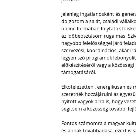
Jelenleg ingatlanosként és generá
dolgozom a saját, családi vállal
online formában folytatok főisko
az időbeosztásom rugalmas. Szív
nagyobb felelősséggel járó felada
szervezési, koordinációs, akár ir
legyen szó programok lebonyolít
előkészítéséről vagy a közösség
támogatásáról.
Elkötelezetten , energikusan és
szeretnék hozzájárulni az egyes
nyitott vagyok arra is, hogy veze
segítsem a közösség további fejl
Fontos számomra a magyar kultú
és annak továbbadása, ezért is s