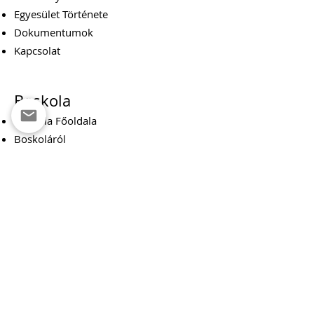
Egyesület Története
Dokumentumok
Kapcsolat
Boskola
Boskola Főoldala
Boskoláról
Események
Csomagok
Csoport
Adományoznál?
Csapatról
Cserkészcsapat
Cserkészek Főoldala