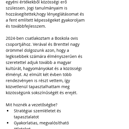
egyéni értékekből közösségi erő 
szülessen. Jogi tanulmányaim is 
hozzásegítettek,hogy lényeglátásomat és 
a fent említett képességeket gyakoroljam 
és továbbfejlesszem. 
2024-ben csatlakoztam a Boskola ovis 
csoportjához. Verával és Brenttel nagy 
örömmel dolgozunk azon, hogy a 
legkisebbek számára élményszerűen és 
szeretettel adjuk tovább a magyar 
kultúrát, hagyományokat és a közösségi 
élményt. Az elmúlt két évben több 
rendezvényen is részt vettem, így 
közvetlenül tapasztalhattam meg 
közösségünk sokszínűségét és erejét.
Mit hoznék a vezetőségbe?
Stratégiai szemléletet és 
tapasztalatot
Gyakorlatias, megvalósítható 
ötleteket