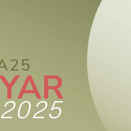
A25
YAR
2025