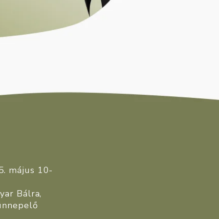
5. május 10-
yar Bálra,
 ünnepelő