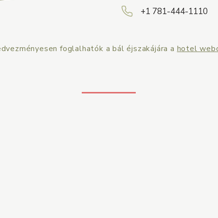
+1 781-444-1110
dvezményesen foglalhatók a bál éjszakájára a
hotel web