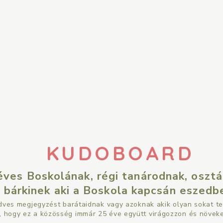
KUDOBOARD
 éves Boskolának,
régi tanárodnak, oszt
 bárkinek
aki a Boskola kapcsán
eszedbe
dves megjegyzést barátaidnak
vagy azoknak akik olyan sokat te
t, hogy ez a közösség immár
25 éve együtt virágozzon és növeke