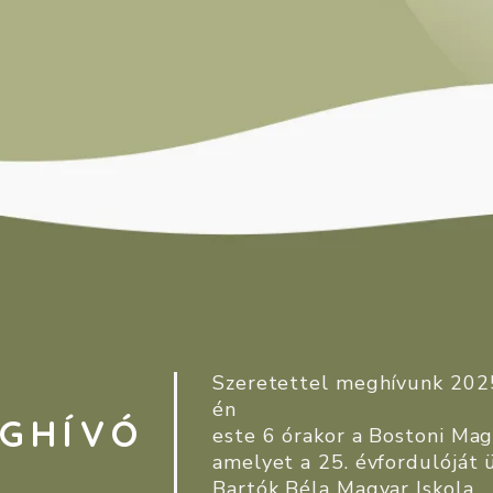
Szeretettel meghívunk
202
én
GHÍVÓ
este 6 órakor
a Bostoni Mag
amelyet
a 25. évfordulóját
Bartók Béla Magyar Iskola