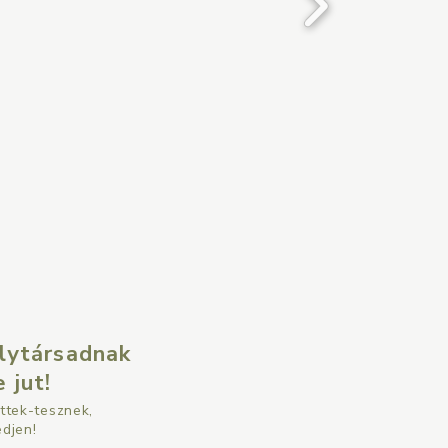
álytársadnak
 jut!
ttek-tesznek,
djen!