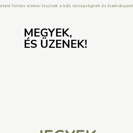
eteid fontos elemei lesznek
a báli ünnepségnek és kiadványain
MEGYEK,
MEGYEK,
ÉS ÜZENEK!
ÉS ÜZENEK!