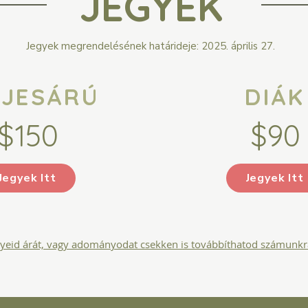
JEGYEK
Jegyek megrendelésének határideje: 2025. április 27.
LJESÁRÚ
DIÁK
$150
$90
Jegyek Itt
Jegyek Itt
gyeid árát, vagy adományodat csekken is továbbíthatod számunkr