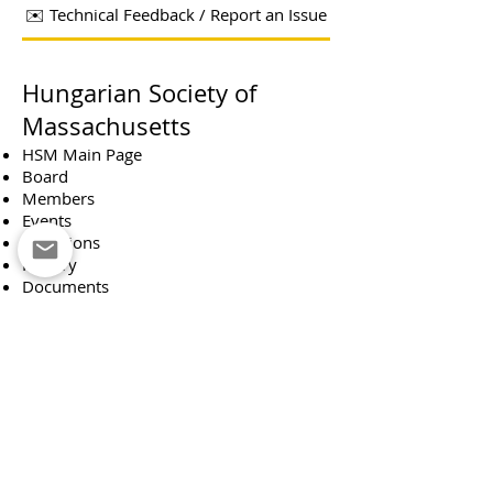
✉️ Technical Feedback / Report an Issue
Hungarian Society of
Massachusetts
HSM Main Page
Board
Members
Events
Donations
History
Documents
Contact
Boskola
Boskola Main Page
About Boskola
Events
Packages