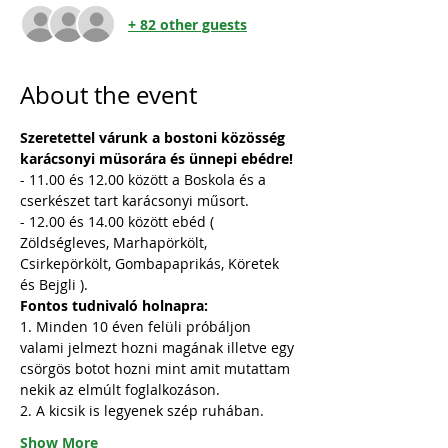
+ 82 other guests
About the event
Szeretettel várunk a bostoni közösség 
karácsonyi müsorára és ünnepi ebédre!
- 11.00 és 12.00 között a Boskola és a 
cserkészet tart karácsonyi műsort.
- 12.00 és 14.00 között ebéd ( 
Zöldségleves, Marhapörkölt, 
Csirkepörkölt, Gombapaprikás, Köretek 
és Bejgli ).
Fontos tudnivaló holnapra:
1. Minden 10 éven felüli próbáljon 
valami jelmezt hozni magának illetve egy 
csörgös botot hozni mint amit mutattam 
nekik az elmúlt foglalkozáson.
2. A kicsik is legyenek szép ruhában.
Show More