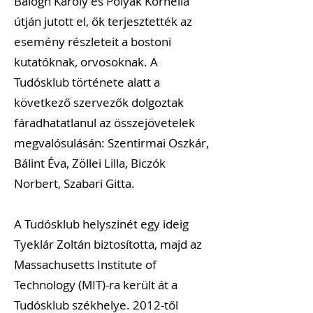
Balogh Károly és Polyák Kornélia
útján jutott el, ők terjesztették az
esemény részleteit a bostoni
kutatóknak, orvosoknak. A
Tudósklub története alatt a
következő szervezők dolgoztak
fáradhatatlanul az összejövetelek
megvalósulásán: Szentirmai Oszkár,
Bálint Éva, Zöllei Lilla, Biczók
Norbert, Szabari Gitta.
A Tudósklub helyszinét egy ideig
Tyeklár Zoltán biztosította, majd az
Massachusetts Institute of
Technology (MIT)-ra került át a
Tudósklub székhelye. 2012-től