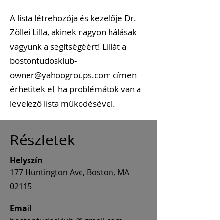
A lista létrehozója és kezelője Dr.
Zöllei Lilla, akinek nagyon hálásak
vagyunk a segítségéért! Lillát a
bostontudosklub-
owner@yahoogroups.com
címen
érhetitek el, ha problémátok van a
levelező lista működésével.
Részletek
Helyszín
177 Huntington Ave, Boston, MA
02115
Email