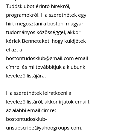
Tudósklubot érintő hírekről,
programokról. Ha szeretnétek egy
hírt megosztani a bostoni magyar
tudományos közösséggel, akkor
kérlek Benneteket, hogy küldjétek
el azt a
bostontudosklub@gmail.com
email
címre, és mi továbbítjuk a klubunk
levelező listájára.
Ha szeretnétek leiratkozni a
levelező listáról, akkor írjatok emailt
az alábbi email címre:
bostontudosklub-
unsubscribe@yahoogroups.com
.