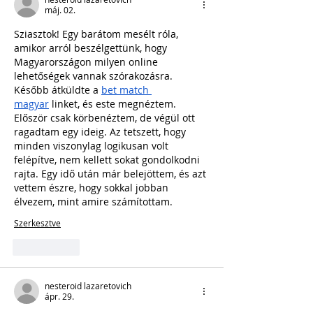
máj. 02.
Sziasztok! Egy barátom mesélt róla, 
amikor arról beszélgettünk, hogy 
Magyarországon milyen online 
lehetőségek vannak szórakozásra. 
Később átküldte a 
bet match 
magyar
 linket, és este megnéztem. 
Először csak körbenéztem, de végül ott 
ragadtam egy ideig. Az tetszett, hogy 
minden viszonylag logikusan volt 
felépítve, nem kellett sokat gondolkodni 
rajta. Egy idő után már belejöttem, és azt 
vettem észre, hogy sokkal jobban 
élvezem, mint amire számítottam.
Szerkesztve
Kedvelés
nesteroid lazaretovich
ápr. 29.