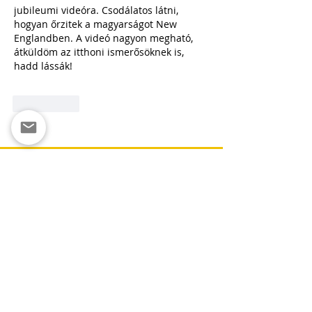
jubileumi videóra. Csodálatos látni, 
hogyan őrzitek a magyarságot New 
Englandben. A videó nagyon megható, 
átküldöm az itthoni ismerősöknek is, 
hadd lássák!
Kedvelés
✉️ Visszajelzés / Kapcsolat
✉️ Technikai Visszajelzés / Hiba
Bejelentés
Massachusettsi Magyar
Egyesület