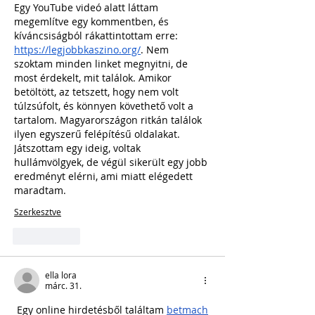
Egy YouTube videó alatt láttam 
megemlítve egy kommentben, és 
kíváncsiságból rákattintottam erre: 
https://legjobbkaszino.org/
. Nem 
szoktam minden linket megnyitni, de 
most érdekelt, mit találok. Amikor 
betöltött, az tetszett, hogy nem volt 
túlzsúfolt, és könnyen követhető volt a 
tartalom. Magyarországon ritkán találok 
ilyen egyszerű felépítésű oldalakat. 
Játszottam egy ideig, voltak 
hullámvölgyek, de végül sikerült egy jobb 
eredményt elérni, ami miatt elégedett 
maradtam.
Szerkesztve
Kedvelés
ella lora
márc. 31.
 Egy online hirdetésből találtam 
betmach