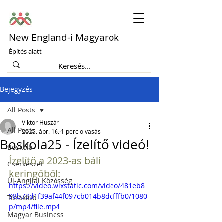
New England-i Magyarok
Építés alatt
Bejegyzés
All Posts
Viktor Huszár
All Posts
2025. ápr. 16.
1 perc olvasás
Boskola25 - Ízelítő videó!
Boskola
Ízelítő a 2023-as báli 
Cserkészet
keringőből: 
Új-Angliai Közösség
https://video.wixstatic.com/video/481eb8_
98b73d1f39af44f097cb014b8dcfffb0/1080
Túraklub
p/mp4/file.mp4
Magyar Business