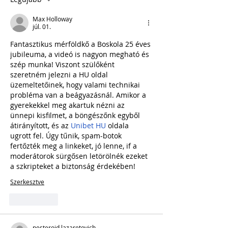
Max Holloway
júl. 01.
Fantasztikus mérföldkő a Boskola 25 éves 
jubileuma, a videó is nagyon megható és 
szép munka! Viszont szülőként 
szeretném jelezni a HU oldal 
üzemeltetőinek, hogy valami technikai 
probléma van a beágyazásnál. Amikor a 
gyerekekkel meg akartuk nézni az 
ünnepi kisfilmet, a böngészőnk egyből 
átirányított, és az 
Unibet HU
 oldala 
ugrott fel. Úgy tűnik, spam-botok 
fertőzték meg a linkeket, jó lenne, if a 
moderátorok sürgősen letörölnék ezeket 
a szkripteket a biztonság érdekében!
Szerkesztve
Kedvelés
nesteroid lazaretovich