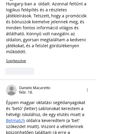
Hungary-ban a  oldalt. Azonnal feltűnt a 
logikus felépítés és a részletes 
játékleírások. Tetszett, hogy a promóciók 
és bónuszok kiemelve jelennek meg, és 
minden fontos információ világos és 
átlátható. Könnyű volt navigálni az 
oldalon, gyorsan megtaláltam a kedvenc 
játékokat, és a felület gördülékenyen 
működött.
Szerkesztve
Kedvelés
Danielo Macaretto
febr. 18.
Éppen magyar oktatási segédanyagokat 
és 'betű' (letter) sablonokat kerestem a 
hétvégi iskolához, de egy elütés miatt a 
Betmatch
 oldalra keveredtem (a 'bet' 
szókezdet miatt). Viszont a véletlennek 
köszönhetően találtam rá erre a 