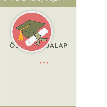
ÖSZTÖNDÍJALAP
...