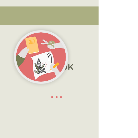
ESZKÖZÖK
...