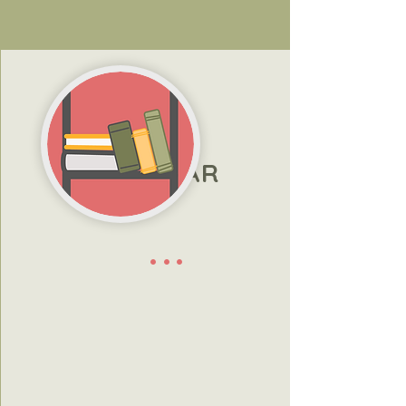
KÖNYVTÁR
...