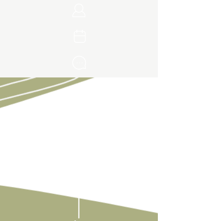
RÓLUNK
A Boskola (Bartók Béla Bostoni
Magyar Iskola és Óvoda) 2000.
októbere óta kéthetetne
szombatonként vár minden
magyar kultúra után érdeklődő
Boston környéki családot.