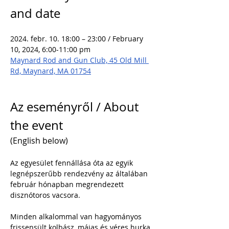
and date
2024. febr. 10. 18:00 – 23:00 / February 
10, 2024, 6:00-11:00 pm
Maynard Rod and Gun Club, 45 Old Mill 
Rd, Maynard, MA 01754
Az eseményről / About 
the event 
(English below)
Az egyesület fennállása óta az egyik 
legnépszerűbb rendezvény az általában 
február hónapban megrendezett 
disznótoros vacsora. 
Minden alkalommal van hagyományos 
frissensült kolbász, májas és véres hurka 