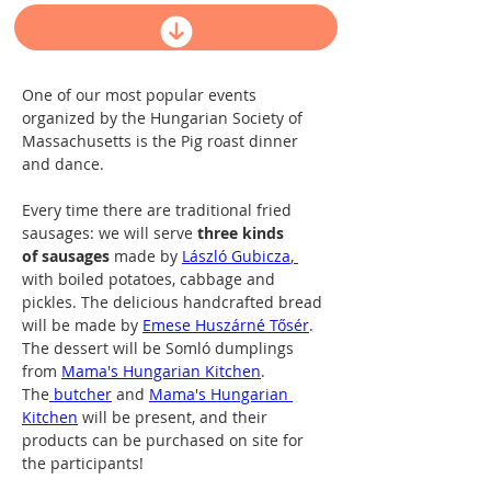
Jegyvásárlás / Tickets
One of our most popular events 
organized by the Hungarian Society of 
Massachusetts is the Pig roast dinner 
and dance.  
Every time there are traditional fried 
sausages: we will serve 
three kinds 
of sausages
 made by 
László Gubicza
, 
with boiled potatoes, cabbage and 
pickles. The delicious handcrafted bread 
will be made by 
Emese Huszárné Tősér
.
The dessert will be Somló dumplings 
from
Mama's Hungarian Kitchen
.
The
 butcher
 and
Mama's Hungarian 
Kitchen
 will be present, and their 
products can be purchased on site for 
the participants!