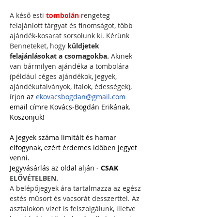
A késő esti 
tombolán
 rengeteg 
felajánlott tárgyat és finomságot, több 
ajándék-kosarat sorsolunk ki.
Kérünk 
Benneteket, hogy 
küldjetek 
felajánlásokat a csomagokba.
 Akinek 
van bármilyen ajándéka a tombolára 
(például céges ajándékok, jegyek, 
ajándékutalványok, italok, édességek), 
írjo
n az 
ekovacsbogdan@gmail.com
email címre Kovács-Bogdán Erikának. 
Köszönjük!
A jegyek száma limitált és hamar 
elfogynak, ezért érdemes időben jegyet 
venni.  
Jegyvásárlás az oldal alján - 
C
SAK
ELŐVÉTELBEN.
A belépőjegyek ára tartalmazza az egész 
estés műsort és vacsorát desszerttel. Az 
asztalokon vizet is felszolgálunk, illetve 