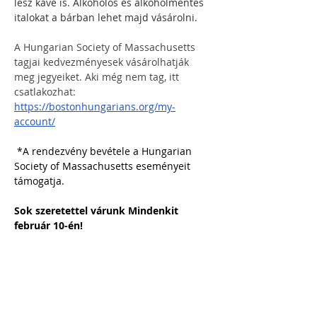
lesz kávé is. Alkoholos és alkoholmentes 
italokat a bárban lehet majd vásárolni.
A Hungarian Society of Massachusetts 
tagjai kedvezményesek vásárolhatják 
meg jegyeiket. Aki még nem tag, itt 
csatlakozhat: 
https://bostonhungarians.org/my-
account/
 *A rendezvény bevétele a Hungarian 
Society of Massachusetts eseményeit 
támogatja.  
Sok szeretettel várunk Mindenkit 
február 10-én!