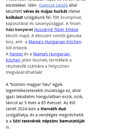
köretekkel. Idén  
Gubicza László
 által 
készített 
véres és májas hurkát
 illetve 
kolbászt 
szolgálunk fe
l, főtt krumplival, 
káposztával és savanyúsággal. A finom 
házi kenyeret 
Huszárné Tősér Emese
készíti majd. A desszert somlói galuska 
lesz, ami  a 
Mama's Hungarian Kitchen
-
ből érkezik.
A 
hentes
 és a 
Mama’s Hungarian 
Kitchen
 jelen lesznek, termékeik a 
résztvevők számára a helyszínen 
megvásárolhatóak!
A “bostoni magyar falu” egyik 
legemlékezetesebb mulatsága ez, ahol 
igazi lakodalmi hangulatban eszik, iszik, 
táncol az 5 éves a 85 évessel. Az élő 
zenét 2024-ben a 
Horváth duó
szolgáltatja, és a vendégek megnézhetik 
a a 
Sóti testvérek néptánc bemutatóját 
is.