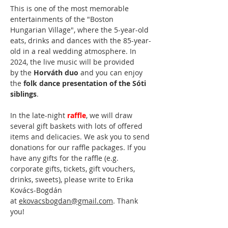
This is one of the most memorable 
entertainments of the "Boston 
Hungarian Village", where the 5-year-old 
eats, drinks and dances with the 85-year-
old in a real wedding atmosphere. In 
2024, the live music will be provided 
by the 
Horváth duo
 and you can enjoy 
the 
folk dance presentation of the Sóti 
siblings
.
In the late-night 
raffle
, we will draw 
several gift baskets with lots of offered 
items and delicacies. We ask you to se
nd 
donations for our raffle packages. If you 
have any gifts for the raffle (e.g. 
corporate gifts, tickets, gift vouchers, 
drinks, sweets), please write to Erika 
Kovács-Bogdán 
at 
ekovacsbogdan@gmail.com
. Thank 
you!