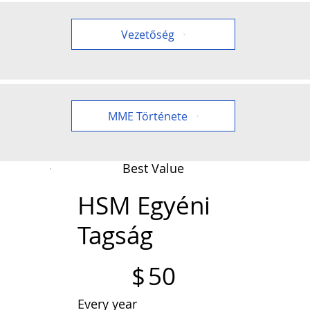
Vezetőség
MME Története
Best Value
HSM Egyéni
Tagság
$50
$
50
Every year