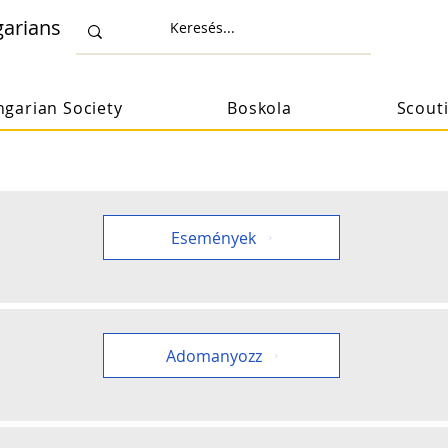
arians
garian Society
Boskola
Scout
Események
Adomanyozz