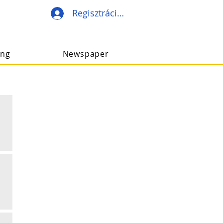
Regisztráció/Belépés
ing
Newspaper